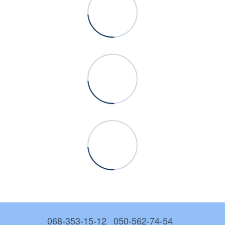
068-353-15-12
050-562-74-54