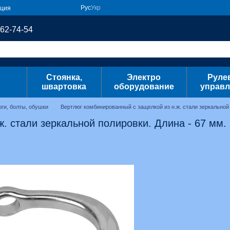
Рус
Укр
ация
62-74-54
Стоянка,
Электро
Руле
швартовка
оборудование
управл
юги, болты, обушки
Вертлюг комбинированный с защелкой из н.ж. стали зеркальной 
. стали зеркальной полировки. Длина - 67 мм.