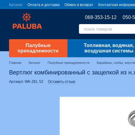
Перейти к основному контенту
Каталог
Оплата и доставка
Обмен и возврат
Контактная информ
068-353-15-12
050-5
Палубные
Топливная, водяная,
принадлежности
воздушная системы
Главная
Каталог
Палубные принадлежности
Карабины, скобы, вертл
Вертлюг комбинированный с защелкой из н.ж
Артикул: WK-ZEL 52
Оставить отзыв