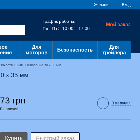
Желания
Вход
График работы:
Мой заказ
Пн - Пт:
10:00 – 17:00
вое
Для
Для
Безопасность
ение
моторов
трейлера
. Высота 19 мм. Основание 30 х 35 мм
0 х 35 мм
73 грн
В желания
В наличии
Купить
Быстрый заказ