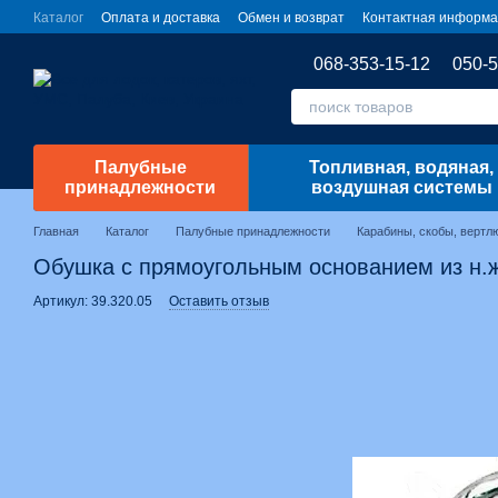
Перейти к основному контенту
Каталог
Оплата и доставка
Обмен и возврат
Контактная информ
068-353-15-12
050-5
Палубные
Топливная, водяная,
принадлежности
воздушная системы
Главная
Каталог
Палубные принадлежности
Карабины, скобы, вертл
Обушка с прямоугольным основанием из н.ж.
Артикул: 39.320.05
Оставить отзыв